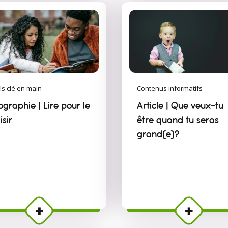
ls clé en main
Contenus informatifs
ographie | Lire pour le
Article | Que veux-tu
isir
être quand tu seras
grand(e)?