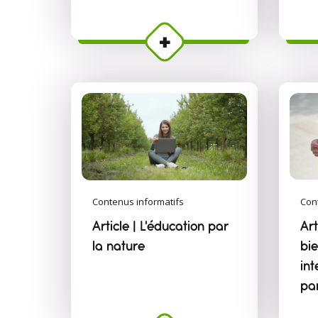
Contenus informatifs
Con
Article | L'éducation par
Ar
la nature
bie
in
pa