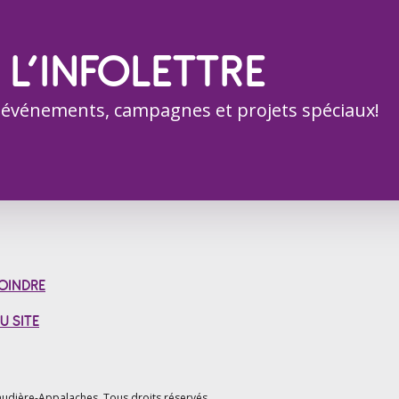
 L’INFOLETTRE
 événements, campagnes et projets spéciaux!
OINDRE
U SITE
udière-Appalaches.
Tous droits réservés.