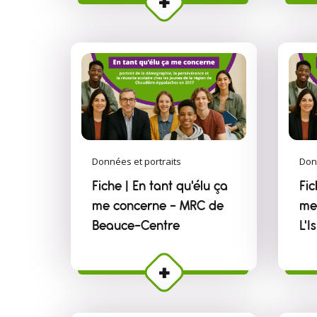
Données et portraits
Don
Fiche | En tant qu'élu ça
Fic
me concerne – MRC de
me
Beauce-Centre
L'I