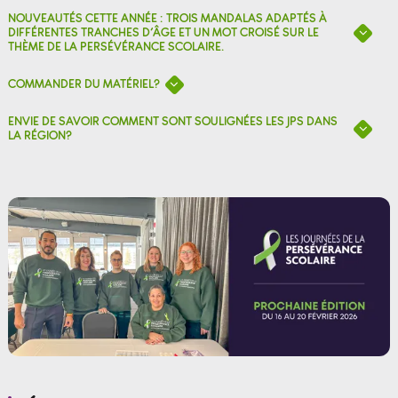
NOUVEAUTÉS CETTE ANNÉE : TROIS MANDALAS ADAPTÉS À
DIFFÉRENTES TRANCHES D’ÂGE ET UN MOT CROISÉ SUR LE
THÈME DE LA PERSÉVÉRANCE SCOLAIRE.
COMMANDER DU MATÉRIEL?
ENVIE DE SAVOIR COMMENT SONT SOULIGNÉES LES JPS DANS
LA RÉGION?