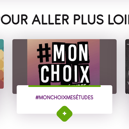
OUR ALLER PLUS LO
#MONCHOIXMESÉTUDES
#MonChoixMesÉtudes