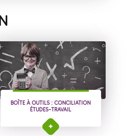
IN
BOÎTE À OUTILS : CONCILIATION
ÉTUDES-TRAVAIL
Boîte à outils PRÉCA : conciliation études-
travail