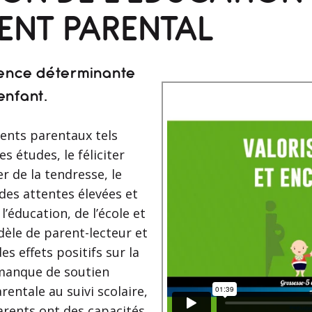
ENT PARENTAL
uence déterminante
enfant.
ents parentaux tels
 études, le féliciter
er de la tendresse, le
des attentes élevées et
l’éducation, de l’école et
dèle de parent-lecteur et
des effets positifs sur la
e manque de soutien
arentale au suivi scolaire,
arents ont des capacités