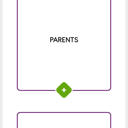
OBJECTIF : INCITER LEUR(S) JEUNE(S) À
REMPLIR LE QUESTIONNAIRE. JOUER UN
RÔLE DE SOUTIEN DANS CET EXERCICE.
PARENTS
INVITATION À CONSULTER L’ESPACE
PARENT POUR S’OUTILLER.
CONSULTER LA SECTION PARENTS DE JE
CONCILIE