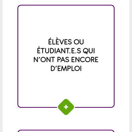
Objectif : invitation à en apprendre
ÉLÈVES OU
davantage sur la CET en
ÉTUDIANT.E.S QUI
consultant l’espace Étudiant(e) |
N’ONT PAS ENCORE
Élève.
Consulter la section Étudiant(e)
D’EMPLOI
| Élève de Je Concilie