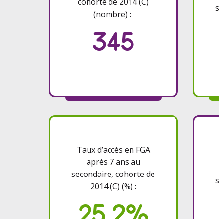
cohorte de 2014 (C)
s
(nombre) :
345
Taux d’accès en FGA
après 7 ans au
secondaire, cohorte de
s
2014 (C) (%) :
25,2%