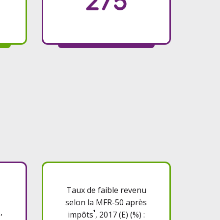
275
Taux de faible revenu
selon la MFR-50 après
,
¹
impôts
, 2017 (E) (%) :