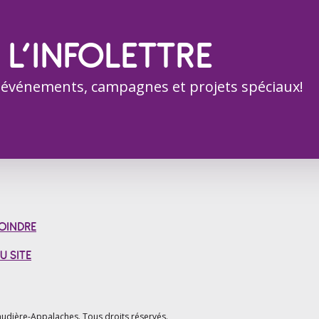
 L’INFOLETTRE
 événements, campagnes et projets spéciaux!
OINDRE
U SITE
udière-Appalaches.
Tous droits réservés.