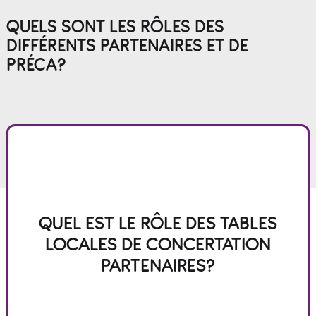
QUELS SONT LES RÔLES DES
DIFFÉRENTS PARTENAIRES ET DE
PRÉCA?
Les Tables locales de concertation partenaires
ont le rôle de confirmer à PRÉCA la priorisation
QUEL EST LE RÔLE DES TABLES
des 16 déterminants de la persévérance scolaire
LOCALES DE CONCERTATION
pouvant être soutenus pour leur territoire
respectif. Pour en savoir plus sur les tables de
PARTENAIRES?
concertation :
cliquez ici