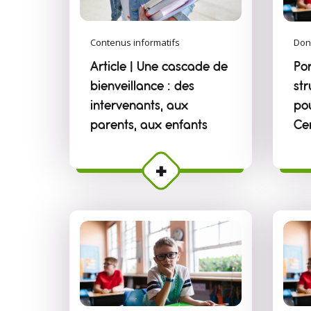
Contenus informatifs
Don
Article | Une cascade de
Por
bienveillance : des
str
intervenants, aux
po
parents, aux enfants
Ce